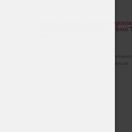
Pacharán Navarro será protagonis
el próximo 20 de junio en el Hotel 
Reyes
Fecha de publicación:
17 junio, 2016
La Asociación Barman Navarra celebra el próximo 
20 de junio el XXXVI Campeonato de Navarra de
Cocktails. En...
Leer más