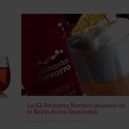
La IG Pacharán Navarro presente en
el Salón de los Destilados
Fecha de publicación:
11 marzo, 2019