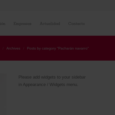
ión
Empresas
Actualidad
Contacto
Archives
Posts by category "Pacharán navarro"
Please add widgets to your sidebar
in Appearance / Widgets menu.