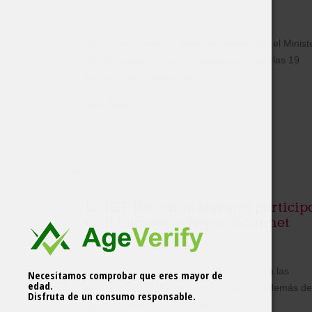
Fecha de publicación:
20 junio, 2019
Así lo corroboran los datos recabados por el Minist
de Agricultura, Pesca y Alimentación entre las 19
Indicaciones Geográficas...
Leer más
La IGP Pacharán Navarro particip
en II Encuentro Reyno Gourmet
Fecha de publicación:
6 febrero, 2017
Un centenar de personas pertenecientes a las
Necesitamos comprobar que eres mayor de
edad.
empresas de la Marca Reyno Gourmet, además de
Disfruta de un consumo responsable.
representantes de los Consejos...