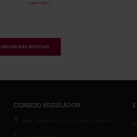
Leer más
CARGAR MÁS NOTICIAS
CONSEJO REGULADOR
E
Avda. Serapi Huici, 22 31610 Villava, Navarra
R