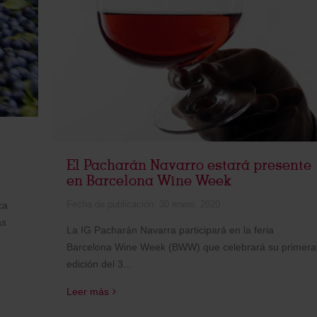
El Pacharán Navarro estará presente
en Barcelona Wine Week
Fecha de publicación:
30 enero, 2020
ca
as
La IG Pacharán Navarra participará en la feria
Barcelona Wine Week (BWW) que celebrará su primera
edición del 3...
Leer más