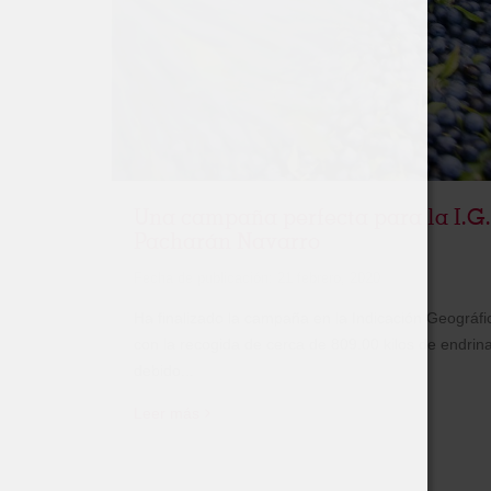
Una campaña perfecta para la I.G.
Pacharán Navarro
Fecha de publicación:
21 febrero, 2020
Ha finalizado la campaña en la Indicación Geográfi
con la recogida de cerca de 809.00 kilos de endrin
debido...
Leer más