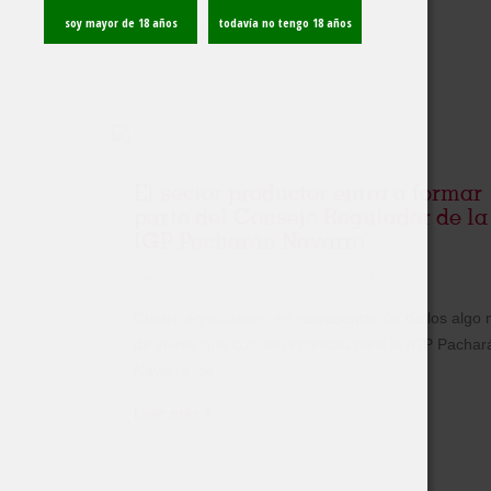
Leer más
El sector productor entra a formar
parte del Consejo Regulador de la
IGP Pacharán Navarro
Fecha de publicación:
26 octubre, 2016
Cuatro agricultores, en representación de los algo
de veinte que cultivan endrinas para la IGP Pachar
Navarro, se...
Leer más