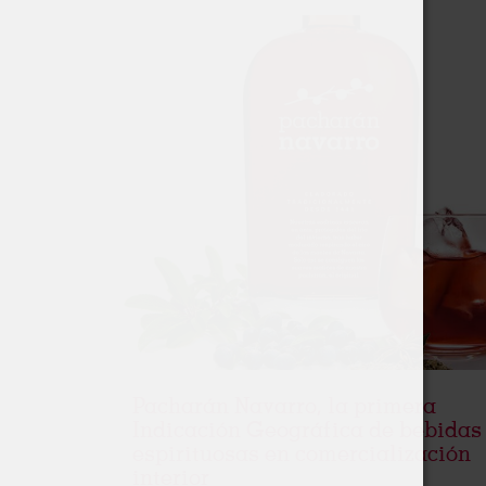
Pacharán Navarro, la primera
Indicación Geográfica de bebidas
espirituosas en comercialización
interior