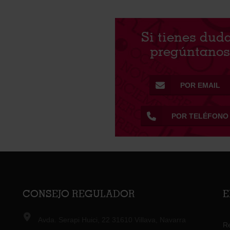
Si tienes dud
pregúntano
POR EMAIL
POR TELÉFONO
CONSEJO REGULADOR
E
Avda. Serapi Huici, 22 31610 Villava, Navarra
R