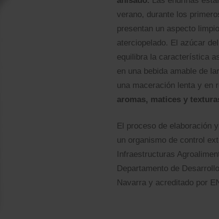
anisado.
Las endrinas están
verano, durante los primero
presentan un aspecto limpio,
aterciopelado. El azúcar del
equilibra la característica a
en una bebida amable de la
una maceración lenta y en 
aromas, matices y textura
El proceso de elaboración y 
un organismo de control ext
Infraestructuras Agroaliment
Departamento de Desarrollo
Navarra y acreditado por 