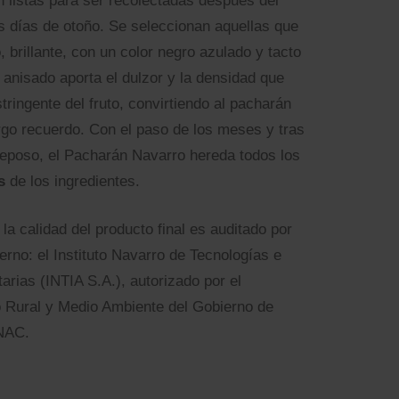
 listas para ser recolectadas después del
s días de otoño. Se seleccionan aquellas que
 brillante, con un color negro azulado y tacto
 anisado aporta el dulzor y la densidad que
stringente del fruto, convirtiendo al pacharán
rgo recuerdo. Con el paso de los meses y tras
reposo, el Pacharán Navarro hereda todos los
s
de los ingredientes.
la calidad del producto final es auditado por
erno: el Instituto Navarro de Tecnologías e
arias (INTIA S.A.), autorizado por el
 Rural y Medio Ambiente del Gobierno de
ENAC.