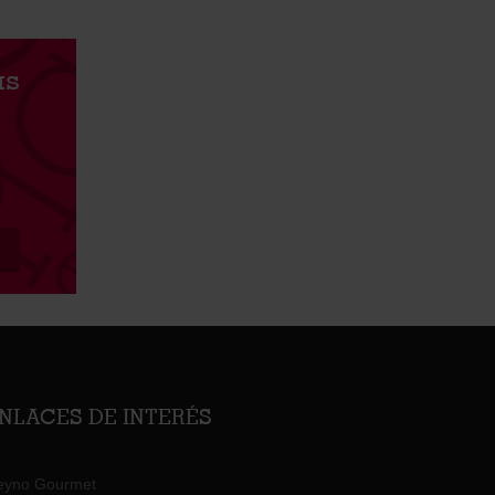
as
s
NLACES DE INTERÉS
eyno Gourmet