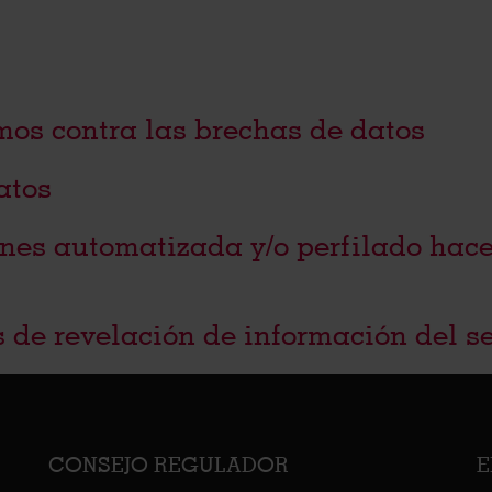
mos contra las brechas de datos
atos
nes automatizada y/o perfilado hace
 de revelación de información del se
CONSEJO REGULADOR
E