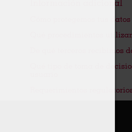
Información adicional
Cómo protegemos tus datos
Qué procedimientos utiliza
De qué terceros recibimos d
Qué tipo de toma de decisio
usuario
Requerimientos regulatorios