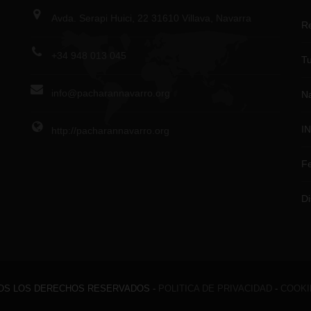
Avda. Serapi Huici, 22 31610 Villava, Navarra
R
+34 948 013 045
Tu
info@pacharannavarro.org
Na
I
http://pacharannavarro.org
Fe
Di
OS LOS DERECHOS RESERVADOS -
POLITICA DE PRIVACIDAD
-
COOKI