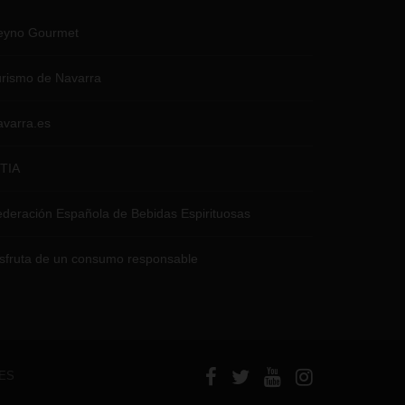
eyno Gourmet
rismo de Navarra
varra.es
NTIA
deración Española de Bebidas Espirituosas
sfruta de un consumo responsable
ES