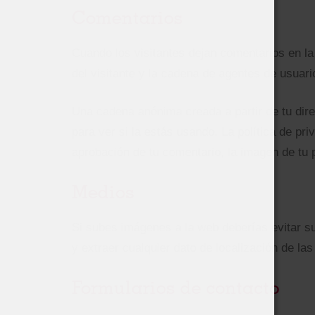
Comentarios
Cuando los visitantes dejan comentarios en la
del visitante y la cadena de agentes de usuar
Una cadena anónima creada a partir de tu dire
para ver si la estás usando. La política de pr
aprobación de tu comentario, la imagen de tu pe
Medios
Si subes imágenes a la web deberías evitar s
y extraer cualquier dato de localización de la
Formularios de contacto