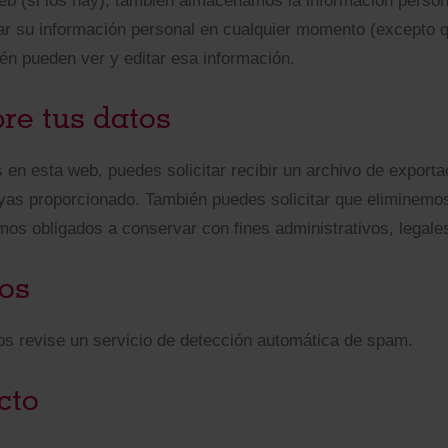
eb (si los hay), también almacenamos la información persona
inar su información personal en cualquier momento (except
én pueden ver y editar esa información.
re tus datos
 en esta web, puedes solicitar recibir un archivo de export
hayas proporcionado. También puedes solicitar que eliminem
emos obligados a conservar con fines administrativos, legale
os
os revise un servicio de detección automática de spam.
cto