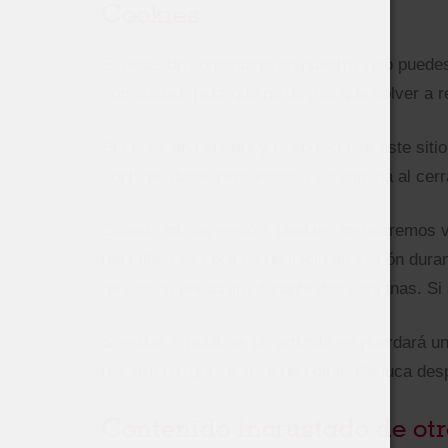
Cookies
Si dejas un comentario en nuestro sitio puedes
comodidad, para que no tengas que volver a re
Si tienes una cuenta y te conectas a este sit
contiene datos personales y se elimina al cerr
Cuando inicias sesión, también instalaremos v
pantalla. Las cookies de inicio de sesión dura
de sesión perdurará durante dos semanas. Si s
Si editas o publicas un artículo se guardará u
del artículo que acabas de editar. Caduca des
Contenido incrustado de otr