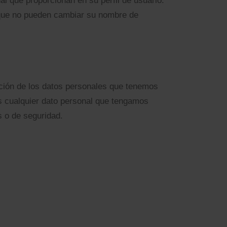
l que proporcionan en su perfil de usuario.
o que no pueden cambiar su nombre de
ación de los datos personales que tenemos
os cualquier dato personal que tengamos
s o de seguridad.