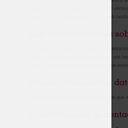
De los usuarios que se registran en nuestra w
Todos los usuarios pueden ver, editar o elim
usuario). Los administradores de la web tambi
Qué derechos tienes sob
Si tienes una cuenta o has dejado comentarios
sobre ti, incluyendo cualquier dato que nos 
sobre ti. Esto no incluye ningún dato que est
Dónde enviamos tus dat
Los comentarios de los visitantes puede que l
Tu información de conta