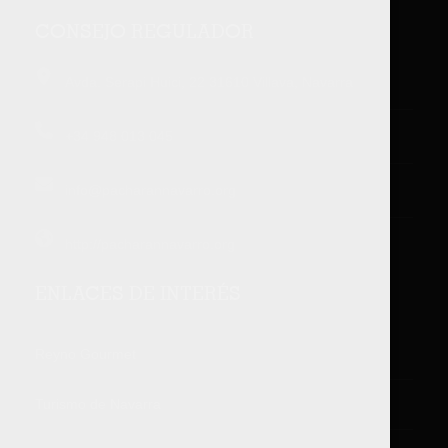
CONSEJO REGULADOR
Avda. Serapi Huici, 22 31610 Villava, Navarra
+34 948 013 045
info@pacharannavarro.org
http://pacharannavarro.org
ENLACES DE INTERÉS
Reyno Gourmet
Turismo de Navarra