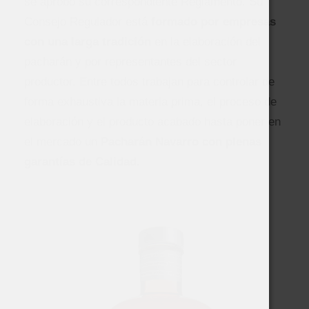
se aprobó su correspondiente Reglamento. Su
Consejo Regulador está
formado por empresas
con una larga tradición
en la elaboración del
pacharán y por representantes del sector
productor. Entre todos trabajan para controlar de
forma exhaustiva la materia prima, el proceso de
elaboración y el producto acabado hasta poner en
el mercado un
Pacharán Navarro con plenas
garantías de Calidad.