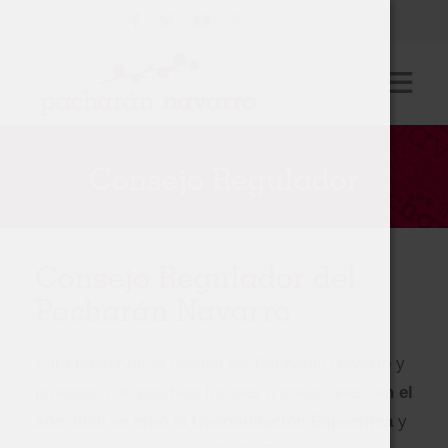
Consejo Regulador
Consejo Regulador
Cultivo
Elaboración
Consejo Regulador del
Degustación
Pacharán Navarro
Empresas
Para preservar la calidad del Pacharán Navarro y
Actualidad
protegerlo de posibles fraudes o imitaciones,
en el
año 1988 se creó la Denominación Específica
y
Contacto