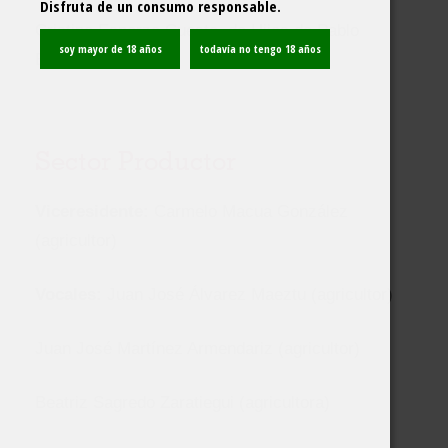
Disfruta de un consumo responsable.
Cristina Esparza Cuesta, de Hijos de Pablo
Esparza
Sector Productor
Viceresidente:
Carmelo Macua González
(agricultor)
Vocales:
Juan José Álvarez Maeztu (agricultor)
Juan José Martínez Armendariz (agricultor)
Beatriz Sagredo Zaratiegui (agricultora)