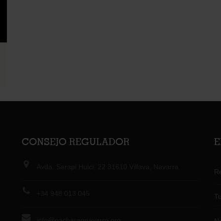
CONSEJO REGULADOR
E
Avda. Serapi Huici, 22 31610 Villava, Navarra
R
+34 948 013 045
Tu
info@pacharannavarro.org