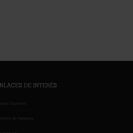
NLACES DE INTERÉS
eyno Gourmet
rismo de Navarra