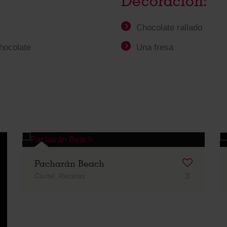
Chocolate rallado
chocolate
Una fresa
Pacharán Beach
3
Cóctel, Recetas