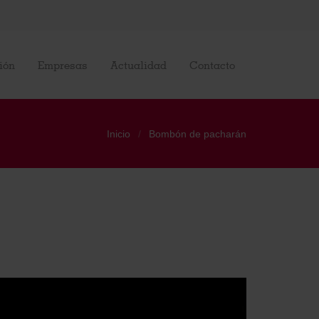
ión
Empresas
Actualidad
Contacto
Inicio
Bombón de pacharán