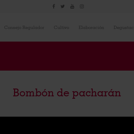
Consejo Regulador
Cultivo
Elaboración
Degustac
Bombón de pacharán