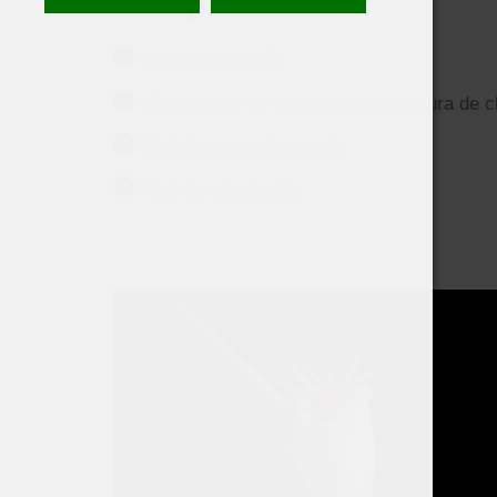
3 cl de pacharán
3 cl de licor de chocolate o cobertura de 
2 cl de zumo de naranja
3 cl de nata líquida