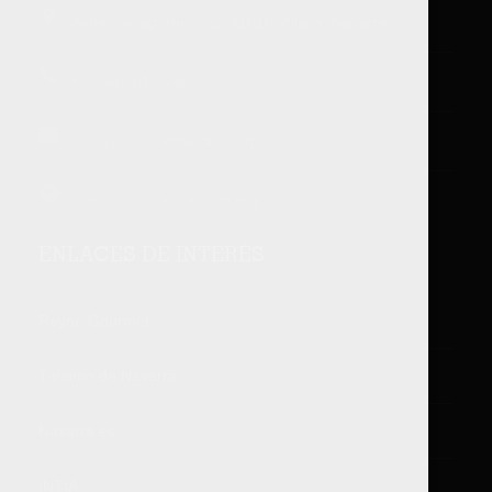
Avda. Serapi Huici, 22 31610 Villava, Navarra
+34 948 013 045
info@pacharannavarro.org
http://pacharannavarro.org
ENLACES DE INTERÉS
Reyno Gourmet
Turismo de Navarra
Navarra.es
INTIA