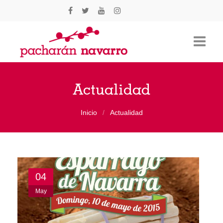
Consejo Regulador
Actualidad
Cultivo
Inicio
Actualidad
Elaboración
Degustación
Empresas
04
May
Actualidad
Contacto