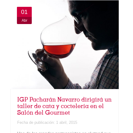
01
Abr
IGP Pacharán Navarro dirigirá un
taller de cata y coctelería en el
Salón del Gourmet
Fecha de publicación:
1 abril, 2015